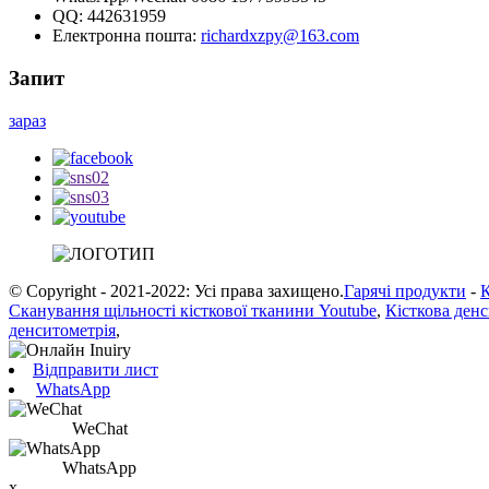
QQ:
442631959
Електронна пошта:
richardxzpy@163.com
Запит
зараз
© Copyright - 2021-2022: Усі права захищено.
Гарячі продукти
-
К
Сканування щільності кісткової тканини Youtube
,
Кісткова ден
денситометрія
,
Відправити лист
WhatsApp
WeChat
WhatsApp
x