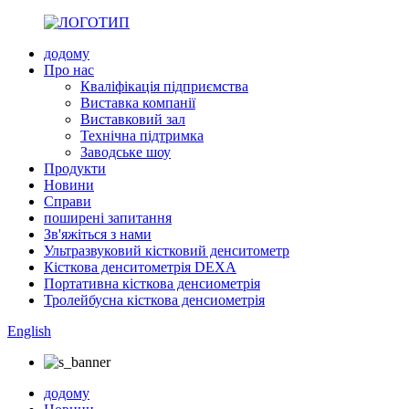
додому
Про нас
Кваліфікація підприємства
Виставка компанії
Виставковий зал
Технічна підтримка
Заводське шоу
Продукти
Новини
Справи
поширені запитання
Зв'яжіться з нами
Ультразвуковий кістковий денситометр
Кісткова денситометрія DEXA
Портативна кісткова денсиометрія
Тролейбусна кісткова денсиометрія
English
додому