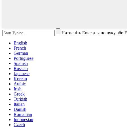
Натисніть Enter для пошуку або 
English
French
German
Portuguese
Spanish
Russian
Japanese
Korean
Arabic
Irish
Greek
Turkish
Italian
Danish
Romanian
Indonesian
Czech