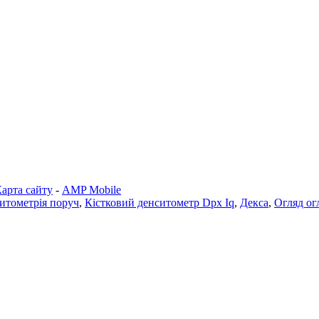
арта сайту
-
AMP Mobile
ситометрія поруч
,
Кістковий денситометр Dpx Iq
,
Декса
,
Огляд ог